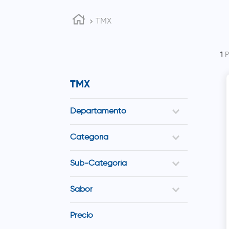
TMX
1
TMX
Departamento
Vitaminas y Suplementos
Categoría
Multivitamínicos
Sub-Categoría
Adultos
Sabor
Naranja
Precio