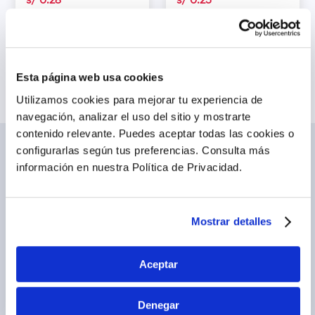
s/
0
.
28
s/
0
.
25
Agregar
Agregar
Esta página web usa cookies
Utilizamos cookies para mejorar tu experiencia de
navegación, analizar el uso del sitio y mostrarte
contenido relevante. Puedes aceptar todas las cookies o
configurarlas según tus preferencias.
Consulta más
NOSOTROS
TE AYUDAMOS
información en nuestra Política de Privacidad.
Conócenos
Cómo comprar
Blog
Preguntas frecuentes
Trabaja con nosotros
Locales
Mostrar detalles
Ventas corporativas
Delivery
Contáctanos
Aceptar
LEGAL
CALL CENTER
Términos y condiciones
(01) 417-1800
Denegar
Políticas de privacidad