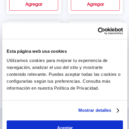
Agregar
Agregar
Sedal Duo 2 en 1 Shampoo
Sedal Rizos Definidos
- Frasco 340 ml
Shampoo - Frasco 340 ml
Esta página web usa cookies
s/
13
.
90
s/
13
.
90
Utilizamos cookies para mejorar tu experiencia de
navegación, analizar el uso del sitio y mostrarte
Agregar
Agregar
contenido relevante. Puedes aceptar todas las cookies o
configurarlas según tus preferencias.
Consulta más
información en nuestra Política de Privacidad.
Mostrar detalles
NOSOTROS
TE AYUDAMOS
Aceptar
Conócenos
Cómo comprar