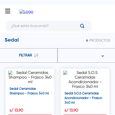
¿Qué estás buscando?
Sedal
4
PRODUCTOS
FILTRAR
Sedal Ceramidas
Shampoo - Frasco 340 ml
Sedal S.O.S Ceramidas
Acondicionador - Frasco
340 ml
s/
13
.
90
s/
13
.
90