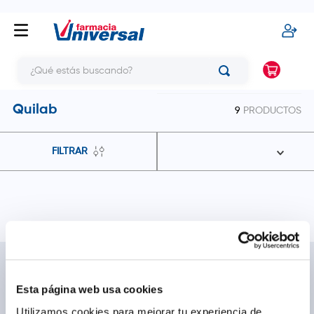
¿Qué estás buscando?
Quilab
9
PRODUCTOS
FILTRAR
NOSOTROS
TE AYUDAMOS
Esta página web usa cookies
Conócenos
Cómo comprar
Blog
Preguntas frecuentes
Utilizamos cookies para mejorar tu experiencia de