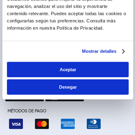
Trabaja con nosotros
Locales
navegación, analizar el uso del sitio y mostrarte
contenido relevante. Puedes aceptar todas las cookies o
Ventas corporativas
Delivery
configurarlas según tus preferencias.
Consulta más
Contáctanos
información en nuestra Política de Privacidad.
LEGAL
CALL CENTER
Términos y condiciones
(01) 417-1800
Políticas de privacidad
Mostrar detalles
Cambios y devoluciones
Legales promocionales
Aceptar
Denegar
MÉTODOS DE PAGO