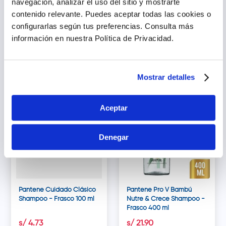
navegación, analizar el uso del sitio y mostrarte
Pantene Pro V Miracles
Pantene Pro V Miracles
contenido relevante. Puedes aceptar todas las cookies o
Colágeno Shampoo -
Colágeno Acondicionador
configurarlas según tus preferencias.
Consulta más
Frasco 510 ml
- Tubo 250 ml
información en nuestra Política de Privacidad.
s/
34
.
28
s/
22
.
80
Agregar
Agregar
Mostrar detalles
Aceptar
Denegar
Pantene Cuidado Clásico
Pantene Pro V Bambú
Shampoo - Frasco 100 ml
Nutre & Crece Shampoo -
Frasco 400 ml
s/
4
.
73
s/
21
.
90