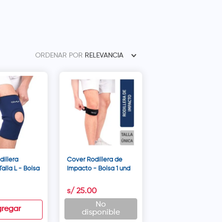
ORDENAR POR
RELEVANCIA
illera
Cover Rodillera de
Talla L - Bolsa
Impacto - Bolsa 1 und
s/
25
.
00
No
regar
disponible