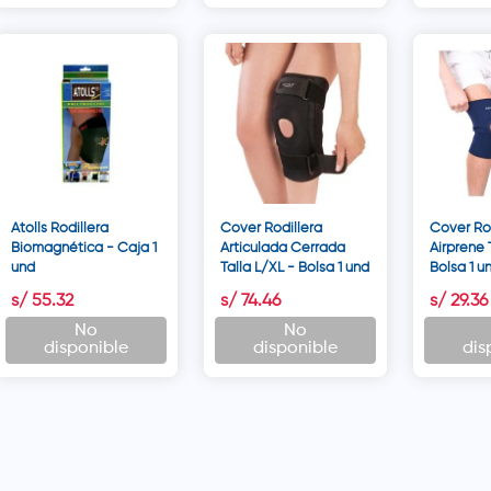
Atolls Rodillera
Cover Rodillera
Cover Rod
Biomagnética - Caja 1
Articulada Cerrada
Airprene 
und
Talla L/XL - Bolsa 1 und
Bolsa 1 u
s/
55
.
32
s/
74
.
46
s/
29
.
36
No
No
disponible
disponible
dis