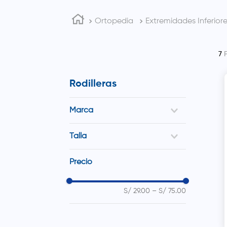
Ortopedia
Extremidades Inferior
7
Rodilleras
Marca
Cover
Talla
Atolls
Estándar
Precio
S/M
M
L
S/ 29.00
–
S/ 75.00
L/XL