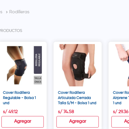
es
Rodilleras
PRODUCTOS
Cover Rodillera
Cover Rodillera
Cover Rod
Regulable - Bolsa 1
Articulada Cerrada
Airprene 
und
Talla S/M - Bolsa 1 und
1 und
s/
49
.
12
s/
74
.
58
s/
29
.
36
Agregar
Agregar
Ag