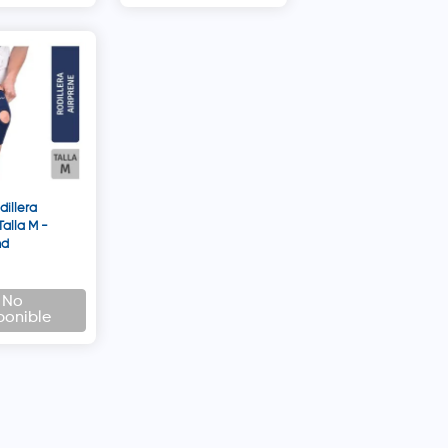
illera
Talla M -
nd
No
ponible