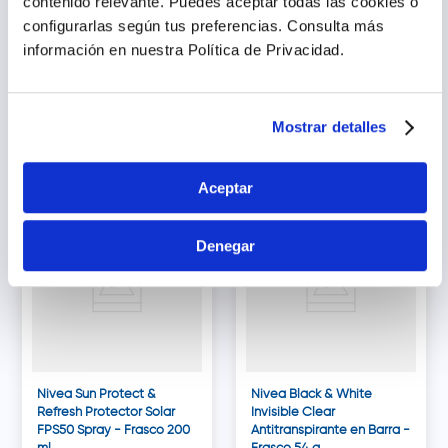
contenido relevante. Puedes aceptar todas las cookies o
Nivea Black & White
Nivea Lip Protector Labial
configurarlas según tus preferencias.
Consulta más
Invisible Clear
Essential Care - Barra 4.7
información en nuestra Política de Privacidad.
Antitranspirante en
g
Aerosol - Frasco 150 ml
s/
13
.
90
s/
21
.
00
s/
18
.
49
Mostrar detalles
Agregar
Agregar
Aceptar
26.46% dto.
Denegar
Nivea Sun Protect &
Nivea Black & White
Refresh Protector Solar
Invisible Clear
FPS50 Spray - Frasco 200
Antitranspirante en Barra -