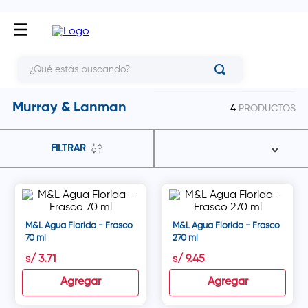
¿Qué estás buscando?
Murray & Lanman
4
PRODUCTOS
FILTRAR
M&L Agua Florida - Frasco
M&L Agua Florida - Frasco
70 ml
270 ml
s/
3
.
71
s/
9
.
45
Agregar
Agregar