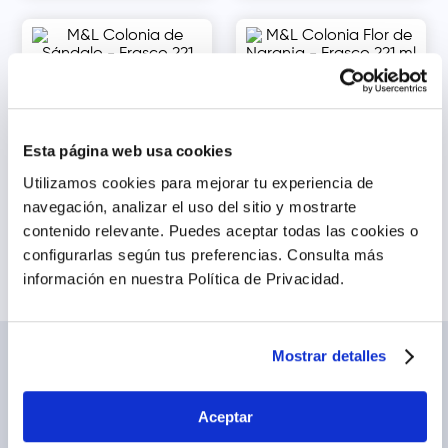
M&L Colonia Flor de
M&L Colonia de Sándalo -
Naranja - Frasco 221 ml
Frasco 221 ml
s/
6
.
87
s/
6
.
86
Esta página web usa cookies
Agregar
Agregar
Utilizamos cookies para mejorar tu experiencia de
navegación, analizar el uso del sitio y mostrarte
contenido relevante. Puedes aceptar todas las cookies o
configurarlas según tus preferencias.
Consulta más
información en nuestra Política de Privacidad.
Mostrar detalles
NOSOTROS
TE AYUDAMOS
Conócenos
Cómo comprar
Aceptar
Blog
Preguntas frecuentes
Trabaja con nosotros
Locales