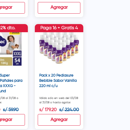
regar
Agregar
02% dto.
Paga 16 + Gratis 4
Super
Pack x 20 Pediasure
Pañales para
Bebible Sabor Vainilla
la XXXG -
220 ml c/u
 und
1/08 al 31/08 o
Válido sólo en web del 03/08
r.
al 31/08 o hasta agotar.
0
s/
59
.
90
s/
179
.
20
s/
224
.
00
regar
Agregar