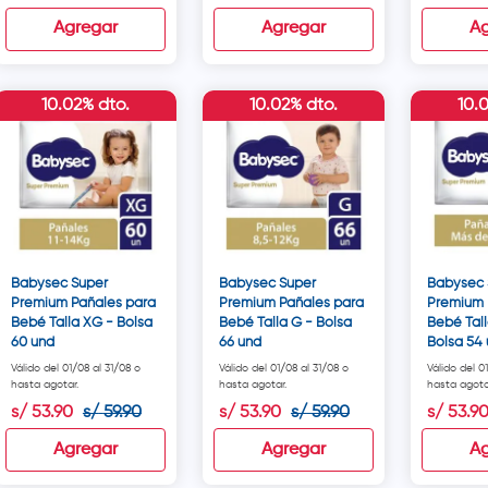
Agregar
Agregar
Ag
10.02% dto.
10.02% dto.
10.
Babysec Super
Babysec Super
Babysec 
Premium Pañales para
Premium Pañales para
Premium 
Bebé Talla XG - Bolsa
Bebé Talla G - Bolsa
Bebé Tal
60 und
66 und
Bolsa 54
Válido del 01/08 al 31/08 o
Válido del 01/08 al 31/08 o
Válido del 0
hasta agotar.
hasta agotar.
hasta agota
s/
53
.
90
s/
59
.
90
s/
53
.
90
s/
59
.
90
s/
53
.
9
Agregar
Agregar
Ag