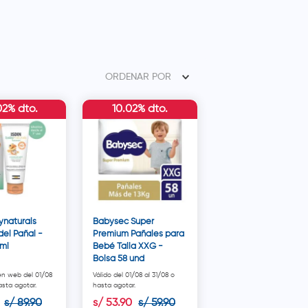
ORDENAR POR
02% dto.
10.02% dto.
ynaturals
Babysec Super
el Pañal -
Premium Pañales para
 ml
Bebé Talla XXG -
Bolsa 58 und
 en web del 01/08
Válido del 01/08 al 31/08 o
asta agotar.
hasta agotar.
s/
89
.
90
s/
53
.
90
s/
59
.
90