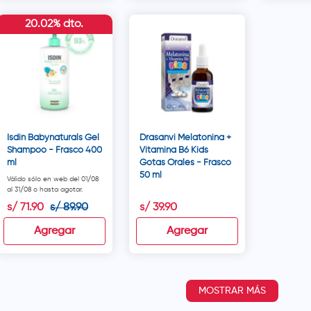
20.02% dto.
Isdin Babynaturals Gel
Drasanvi Melatonina +
Shampoo - Frasco 400
Vitamina B6 Kids
ml
Gotas Orales - Frasco
50 ml
Válido sólo en web del 01/08
al 31/08 o hasta agotar.
s/
71
.
90
s/
89
.
90
s/
39
.
90
Agregar
Agregar
MOSTRAR MÁS