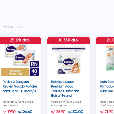
1
PRODUCTOS
25.19% dto.
10.33% dto.
20.
Pack x 2 Babysec
Babysec Super
Isdin Bab
Recién Nacido Pañales
Premium Aqua
Pomada d
para Bebé 20 und c/u
Toallitas Húmedas -
Tubo 100
Bolsa 184 und
Válido del 03/08 al 31/08 o
Válido del 01/08 al 31/08 o
Válido sólo
hasta agotar.
hasta agotar.
al 31/08 o h
s/
19
.
90
s/
26
.
60
s/
26
.
90
s/
30
.
00
s/
71
.
90