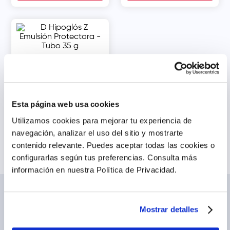
D Hipoglós Z Emulsión
Protectora - Tubo 35 g
s/
31
.
90
Agregar
Esta página web usa cookies
Utilizamos cookies para mejorar tu experiencia de
navegación, analizar el uso del sitio y mostrarte
contenido relevante. Puedes aceptar todas las cookies o
configurarlas según tus preferencias.
Consulta más
información en nuestra Política de Privacidad.
NOSOTROS
TE AYUDAMOS
Mostrar detalles
Conócenos
Cómo comprar
Blog
Preguntas frecuentes