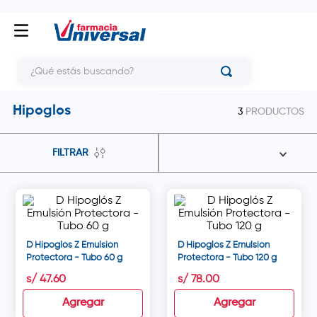
¿Qué estás buscando?
Hipoglos
3
PRODUCTOS
FILTRAR
D Hipoglós Z Emulsión
D Hipoglós Z Emulsión
Protectora - Tubo 60 g
Protectora - Tubo 120 g
s/
47
.
60
s/
78
.
00
Agregar
Agregar