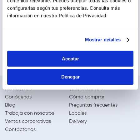
contenido relevante. Puedes aceptar todas las cookies o
Gudsport +Aire Tiras
configurarlas según tus preferencias.
Consulta más
Nasales - Bolsa 30 und
información en nuestra Política de Privacidad.
s/
89
.
10
Agregar
Mostrar detalles
Aceptar
Denegar
NOSOTROS
TE AYUDAMOS
Conócenos
Cómo comprar
Blog
Preguntas frecuentes
Trabaja con nosotros
Locales
Ventas corporativas
Delivery
Contáctanos