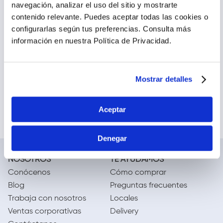
navegación, analizar el uso del sitio y mostrarte
FL Medias Elásticas hasta
FL Medias de Soporte para
contenido relevante. Puedes aceptar todas las cookies o
la Rodilla 08 12 mmHg Talla
Várices para Caballero 10
configurarlas según tus preferencias.
Consulta más
M - Caja 1 par
20 mmhg Talla XL - Caja 1
par
información en nuestra Política de Privacidad.
s/
63
.
38
s/
67
.
28
Agregar
Agregar
Mostrar detalles
Aceptar
Denegar
NOSOTROS
TE AYUDAMOS
Conócenos
Cómo comprar
Blog
Preguntas frecuentes
Trabaja con nosotros
Locales
Ventas corporativas
Delivery