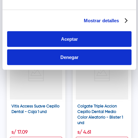
Dental Color Aleatorio -
Color Aleatorio - Caja 1
Caja 1 und
und
s/
18
.
14
s/
19
.
79
Mostrar detalles
Agregar
Agregar
Aceptar
Denegar
Vitis Access Suave Cepillo
Colgate Triple Acción
Dental - Caja 1 und
Cepillo Dental Medio
Color Aleatorio - Blíster 1
und
s/
17
.
09
s/
4
.
61