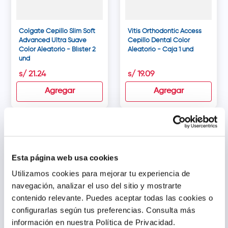
Colgate Cepillo Slim Soft
Vitis Orthodontic Access
Advanced Ultra Suave
Cepillo Dental Color
Color Aleatorio - Blíster 2
Aleatorio - Caja 1 und
und
s/
21
.
24
s/
19
.
09
Agregar
Agregar
Esta página web usa cookies
Utilizamos cookies para mejorar tu experiencia de
navegación, analizar el uso del sitio y mostrarte
contenido relevante. Puedes aceptar todas las cookies o
configurarlas según tus preferencias.
Consulta más
información en nuestra Política de Privacidad.
Vitis Sensible Cepillo
Vitis Suave Cepillo Dental