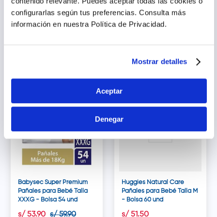
contenido relevante. Puedes aceptar todas las cookies o
Babysec Super Premium
Babysec Super Premium
configurarlas según tus preferencias.
Consulta más
Pañales para Bebé Talla
Pañales para Bebé Talla G
información en nuestra Política de Privacidad.
XG - Bolsa 60 und
- Bolsa 66 und
s/
53
.
90
s/
59
.
90
s/
53
.
90
s/
59
.
90
Agregar
Agregar
Mostrar detalles
Aceptar
10.02% dto.
Denegar
Babysec Super Premium
Huggies Natural Care
Pañales para Bebé Talla
Pañales para Bebé Talla M
XXXG - Bolsa 54 und
- Bolsa 60 und
s/
53
.
90
s/
59
.
90
s/
51
.
50