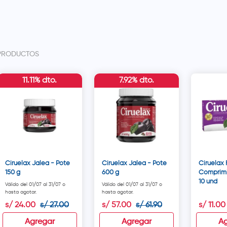
PRODUCTOS
11.11% dto.
7.92% dto.
Ciruelax Jalea - Pote
Ciruelax Jalea - Pote
Ciruelax 
150 g
600 g
Comprimid
10 und
Válido del 01/07 al 31/07 o
Válido del 01/07 al 31/07 o
hasta agotar.
hasta agotar.
s/
24
.
00
s/
27
.
00
s/
57
.
00
s/
61
.
90
s/
11
.
00
Agregar
Agregar
Ag