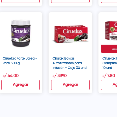
Ciruelax Forte Jalea -
Cirulax Bolsas
Ciruelax 
Pote 300 g
Autofiltrantes para
Comprimid
Infusión - Caja 30 und
10 und
s/
44
.
00
s/
39
.
90
s/
7
.
80
Agregar
Agregar
Ag