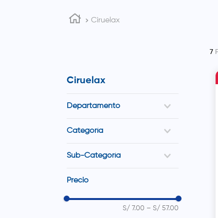
Ciruelax
7
Ciruelax
Departamento
Medicinas
Categoría
Malestar Gastrointestinal
Sub-Categoría
Laxantes
Precio
S/ 7.00
–
S/ 57.00