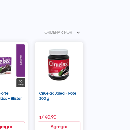
ORDENAR POR
Forte
Ciruelax Jalea - Pote
os - Blíster
300 g
s/
40
.
90
regar
Agregar