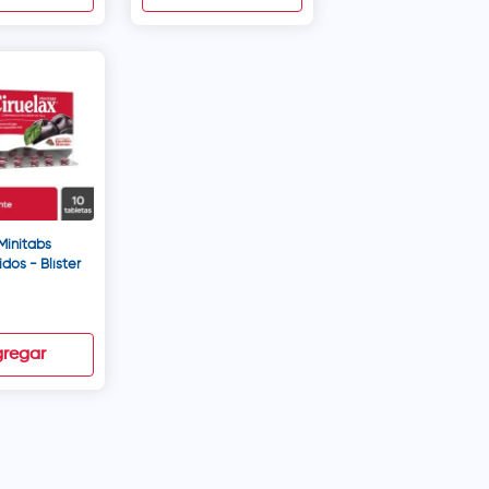
Minitabs
os - Blíster
regar