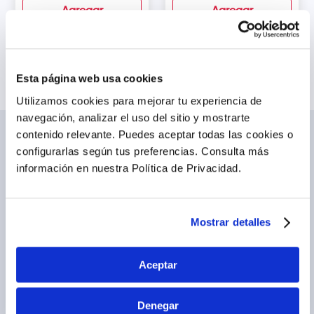
Agregar
Agregar
Esta página web usa cookies
Utilizamos cookies para mejorar tu experiencia de
navegación, analizar el uso del sitio y mostrarte
contenido relevante. Puedes aceptar todas las cookies o
NOSOTROS
TE AYUDAMOS
configurarlas según tus preferencias.
Consulta más
Conócenos
Cómo comprar
información en nuestra Política de Privacidad.
Blog
Preguntas frecuentes
Trabaja con nosotros
Locales
Ventas corporativas
Delivery
Mostrar detalles
Contáctanos
LEGAL
CALL CENTER
Aceptar
Términos y condiciones
(01) 417-1800
Políticas de privacidad
Denegar