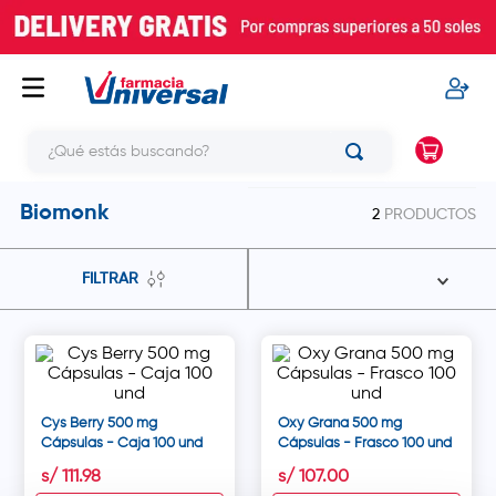
¿Qué estás buscando?
Biomonk
2
PRODUCTOS
FILTRAR
Cys Berry 500 mg
Oxy Grana 500 mg
Cápsulas - Caja 100 und
Cápsulas - Frasco 100 und
s/
111
.
98
s/
107
.
00