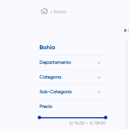
Bahia
8
Bahia
Departamento
Cuidado Personal
Categoría
Cuidado Corporal
Sub-Categoría
Cuidado Facial
Bloqueadores Corporales
Precio
Bloqueadores Faciales
S/ 14.00
–
S/ 58.00