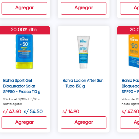
Agregar
Agregar
Ag
20.00% dto.
20.
Bahia Sport Gel
Bahia Loción After Sun
Bahia Fa
Bloqueador Solar
- Tubo 150 g
Bloquead
SPF50 - Frasco 110 g
SPF90 - F
Válido del 01/08 al 31/08 o
Válido del 0
hasta agotar.
hasta agota
s/
43
.
60
s/
54
.
50
s/
14
.
90
s/
47
.
60
Agregar
Agregar
Ag