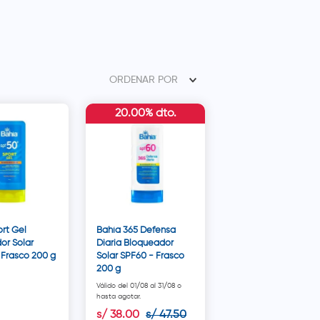
ORDENAR POR
20.00% dto.
rt Gel
Bahía 365 Defensa
or Solar
Diaria Bloqueador
 Frasco 200 g
Solar SPF60 - Frasco
200 g
Válido del 01/08 al 31/08 o
hasta agotar.
s/
38
.
00
s/
47
.
50