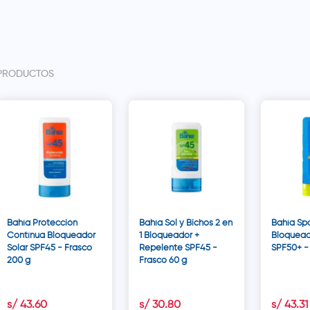
PRODUCTOS
Bahía Protección
Bahía Sol y Bichos 2 en
Bahía Spo
Contínua Bloqueador
1 Bloqueador +
Bloquead
Solar SPF45 - Frasco
Repelente SPF45 -
SPF50+ -
200 g
Frasco 60 g
s/
43
.
60
s/
30
.
80
s/
43
.
31