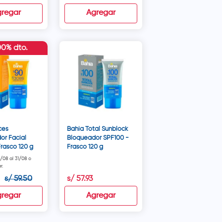
regar
Agregar
00% dto.
ces
Bahia Total Sunblock
or Facial
Bloqueador SPF100 -
rasco 120 g
Frasco 120 g
1/08 al 31/08 o
r.
s/
59
.
50
s/
57
.
93
regar
Agregar