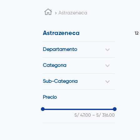
Astrazeneca
Astrazeneca
12
Departamento
Medicinas
Categoría
Cuidado Respiratorio
Sub-Categoría
Cuidado Endocrino
Cuidado Cardiovascular
Tratamiento Inhalatorio
Precio
Malestar Gastrointestinal
Antidiabéticos
Cuidado Sanguíneo
Antiulcerosos
Antihipertensivos
S/ 47.00
–
S/ 316.00
Control de Colesterol
Antitrombóticos