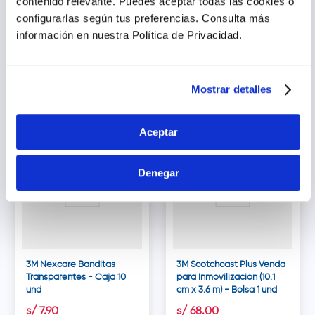
contenido relevante. Puedes aceptar todas las cookies o
3M Nexcare Tegaderm
3M Nexcare Banditas Ultra
configurarlas según tus preferencias.
Consulta más
+Pad Apósito
Flexibles - Caja 8 und
información en nuestra Política de Privacidad.
Transparente - Caja 3 und
s/
21
.
51
s/
18
.
88
Agregar
Agregar
Mostrar detalles
Aceptar
Denegar
3M Nexcare Banditas
3M Scotchcast Plus Venda
Transparentes - Caja 10
para Inmovilización (10.1
und
cm x 3.6 m) - Bolsa 1 und
s/
7
.
90
s/
68
.
00