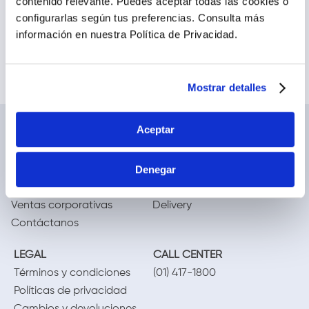
contenido relevante. Puedes aceptar todas las cookies o
búsqueda
configurarlas según tus preferencias.
Consulta más
Intenta buscar sinónimos del
término deseado
información en nuestra Política de Privacidad.
Mostrar detalles
Aceptar
NOSOTROS
TE AYUDAMOS
Conócenos
Cómo comprar
Denegar
Blog
Preguntas frecuentes
Trabaja con nosotros
Locales
Ventas corporativas
Delivery
Contáctanos
LEGAL
CALL CENTER
Términos y condiciones
(01) 417-1800
Políticas de privacidad