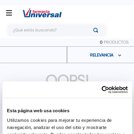
¿Qué estás buscando?
0
PRODUCTOS
RELEVANCIA
OOPS!
No se encontró ningún producto
¿Qué debo hacer?
Esta página web usa cookies
Utilizamos cookies para mejorar tu experiencia de
Comprueba los términos ingresados
Intenta utilizar una sola palabra
navegación, analizar el uso del sitio y mostrarte
Utiliza términos genéricos en la