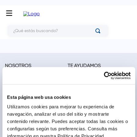
¿Qué estás buscando?
NOSOTROS
TE AYUDAMOS
Conócenos
Cómo comprar
Blog
Preguntas frecuentes
Trabaja con nosotros
Locales
Esta página web usa cookies
Ventas corporativas
Delivery
Contáctanos
Utilizamos cookies para mejorar tu experiencia de
navegación, analizar el uso del sitio y mostrarte
LEGAL
CALL CENTER
contenido relevante. Puedes aceptar todas las cookies o
Términos y condiciones
(01) 417-1800
configurarlas según tus preferencias.
Consulta más
Políticas de privacidad
información en nuestra Política de Privacidad.