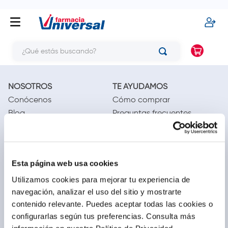
¿Qué estás buscando?
NOSOTROS
TE AYUDAMOS
Conócenos
Cómo comprar
Blog
Preguntas frecuentes
Trabaja con nosotros
Locales
Ventas corporativas
Delivery
Contáctanos
Esta página web usa cookies
LEGAL
CALL CENTER
Utilizamos cookies para mejorar tu experiencia de
Términos y condiciones
(01) 417-1800
navegación, analizar el uso del sitio y mostrarte
Políticas de privacidad
contenido relevante. Puedes aceptar todas las cookies o
configurarlas según tus preferencias.
Consulta más
Cambios y devoluciones