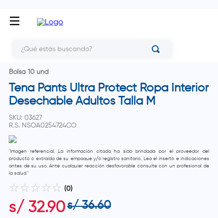
¿Qué estás buscando?
Bolsa 10 und
Tena Pants Ultra Protect Ropa Interior
Desechable Adultos Talla M
SKU
:
03627
R.S.
NSOA0254724CO
"Imagen referencial. La información citada ha sido brindada por el proveedor del
producto o extraída de su empaque y/o registro sanitario. Lea el inserto e indicaciones
antes de su uso. Ante cualquier reacción desfavorable consulte con un profesional de
la salud."
☆
☆
☆
☆
☆
(
0
)
s/
36
.
60
s/
32
.
90