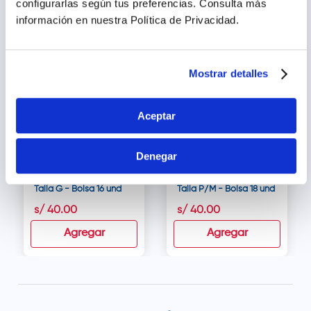
configurarlas según tus preferencias.
Consulta más
información en nuestra Política de Privacidad.
Mostrar detalles
Aceptar
Prudential Invisible
Prudential Invisible
Denegar
Ropa Interior
Ropa Interior
Desechable Adultos
Desechable Adultos
Talla G - Bolsa 16 und
Talla P/M - Bolsa 18 und
s/
40
.
00
s/
40
.
00
Agregar
Agregar