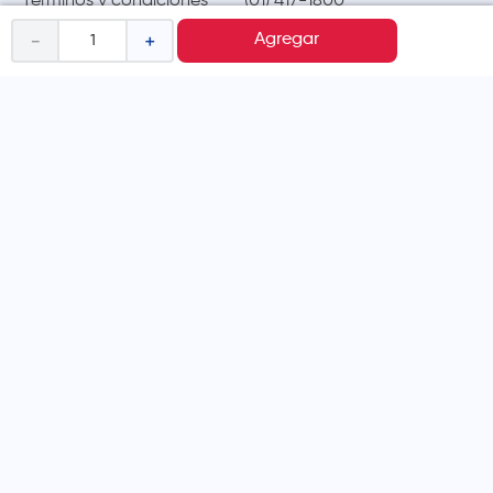
Términos y condiciones
(01) 417-1800
Políticas de privacidad
－
＋
Agregar
Cambios y devoluciones
Legales promocionales
MÉTODOS DE PAGO