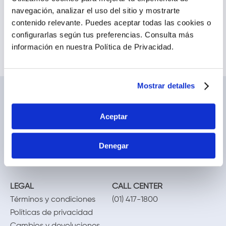
búsqueda
navegación, analizar el uso del sitio y mostrarte
Intenta buscar sinónimos del
contenido relevante. Puedes aceptar todas las cookies o
término deseado
configurarlas según tus preferencias.
Consulta más
información en nuestra Política de Privacidad.
Mostrar detalles
NOSOTROS
TE AYUDAMOS
Conócenos
Cómo comprar
Aceptar
Blog
Preguntas frecuentes
Trabaja con nosotros
Locales
Denegar
Ventas corporativas
Delivery
Contáctanos
LEGAL
CALL CENTER
Términos y condiciones
(01) 417-1800
Políticas de privacidad