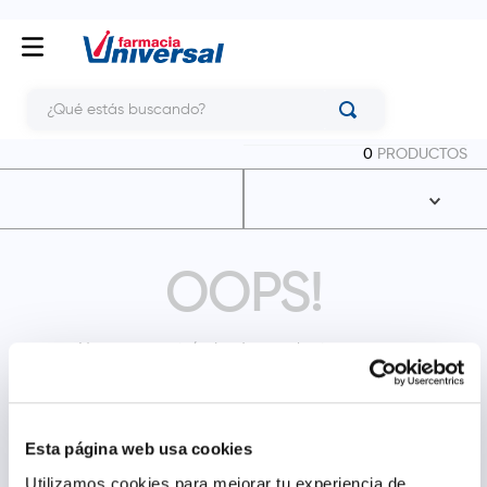
¿Qué estás buscando?
0
PRODUCTOS
OOPS!
No se encontró ningún producto
¿Qué debo hacer?
Comprueba los términos ingresados
Esta página web usa cookies
Intenta utilizar una sola palabra
Utiliza términos genéricos en la
Utilizamos cookies para mejorar tu experiencia de