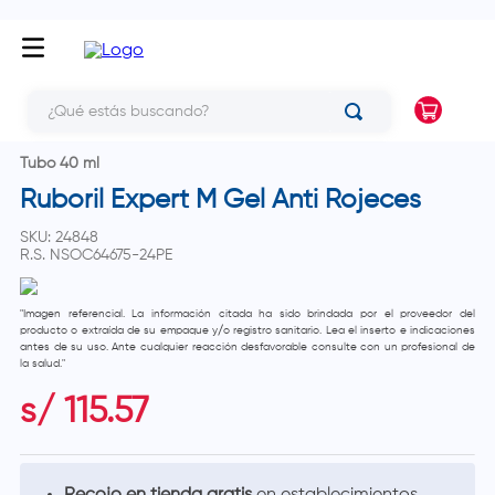
¿Qué estás buscando?
Tubo 40 ml
Ruboril Expert M Gel Anti Rojeces
SKU
:
24848
R.S.
NSOC64675-24PE
"Imagen referencial. La información citada ha sido brindada por el proveedor del
producto o extraída de su empaque y/o registro sanitario. Lea el inserto e indicaciones
antes de su uso. Ante cualquier reacción desfavorable consulte con un profesional de
la salud."
s/
115
.
57