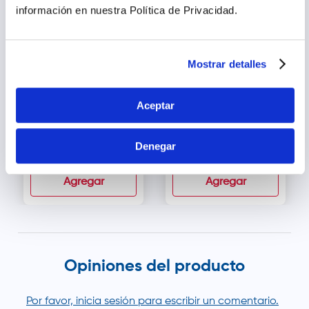
información en nuestra Política de Privacidad.
Mostrar detalles
Aceptar
Ruboril Expert M Gel
Isdin Nutratopic Pro
Anti Rojeces - Tubo 40
Amp Crema Facial -
ml
Tubo 50 ml
Denegar
s/
115
.
57
s/
89
.
90
Agregar
Agregar
Opiniones del producto
Por favor, inicia sesión para escribir un comentario.