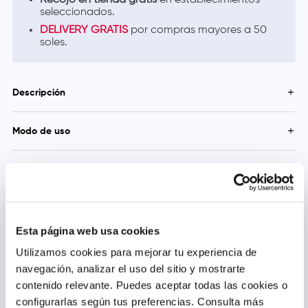
Recojo en tienda gratis
en establecimientos
seleccionados.
DELIVERY GRATIS
por compras mayores a 50
soles.
Descripción
Ruboril Expert M gel-crema, combate los enrojecimientos
Modo de uso
esparcidos y los pequeños vasos sanguíneos visibles.
Brindan alivio y mejoran la microcirculación cutánea.
Aplica el gel-crema Ruboril® Expert M dos veces al día, en la
Refuerza la barrera cutánea.
mañana y en la noche.
Precauciones y Contraindicaciones
Mantener fuera del alcance de los niños. Si detecta alguna
reacción negativa al consumir este producto, consulte con su
médico. Para mayor información, leer el inserto adjunto al
producto o consultar con un profesional de la salud.
Esta página web usa cookies
Utilizamos cookies para mejorar tu experiencia de
Productos relacionados
navegación, analizar el uso del sitio y mostrarte
contenido relevante. Puedes aceptar todas las cookies o
configurarlas según tus preferencias.
Consulta más