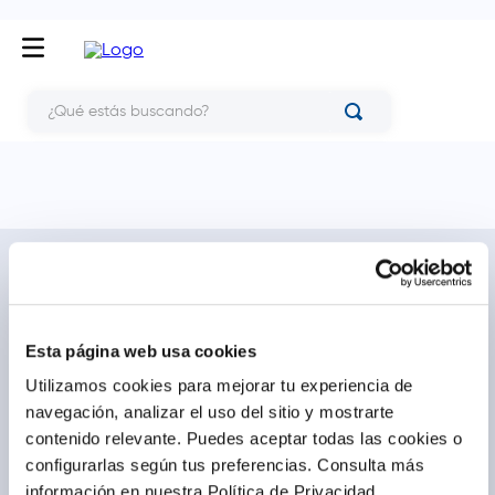
¿Qué estás buscando?
NOSOTROS
TE AYUDAMOS
Conócenos
Cómo comprar
Blog
Preguntas frecuentes
Esta página web usa cookies
Trabaja con nosotros
Locales
Utilizamos cookies para mejorar tu experiencia de
Ventas corporativas
Delivery
navegación, analizar el uso del sitio y mostrarte
Contáctanos
contenido relevante. Puedes aceptar todas las cookies o
configurarlas según tus preferencias.
Consulta más
LEGAL
CALL CENTER
información en nuestra Política de Privacidad.