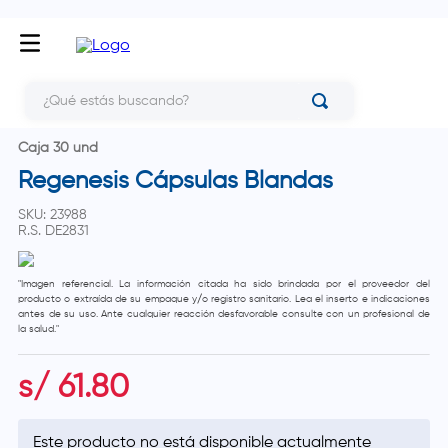
¿Qué estás buscando?
Caja 30 und
Regenesis Cápsulas Blandas
SKU
:
23988
R.S.
DE2831
"Imagen referencial. La información citada ha sido brindada por el proveedor del
producto o extraída de su empaque y/o registro sanitario. Lea el inserto e indicaciones
antes de su uso. Ante cualquier reacción desfavorable consulte con un profesional de
la salud."
s/
61
.
80
Este producto no está disponible actualmente