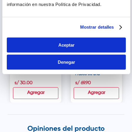
lactancia o si se está bajo tratamiento médico.
información en nuestra Política de Privacidad.
Mostrar detalles
Aceptar
Omeganatur 1000 mg
Nature's Truth Fish Oil
Denegar
Cápsulas Blandas -
Natural 2000 mg
Caja 30 und
Cápsulas Blandas -
Frasco 60 und
s/
30
.
00
s/
69
.
90
Agregar
Agregar
Opiniones del producto