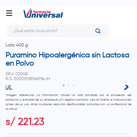
¿Qué estás buscando?
Lata 400 g
Puramino Hipoalergénica sin Lactosa
en Polvo
SKU
:
02048
R.S.
I1000519ENAMAJH
"Imagen referencial. La información citada ha sido brindada por el proveedor del
producto o extraída de su empaque y/o registro sanitario. Lea el inserto e indicaciones
antes de su uso. Ante cualquier reacción desfavorable consulte con un profesional de
la salud."
s/
221
.
23