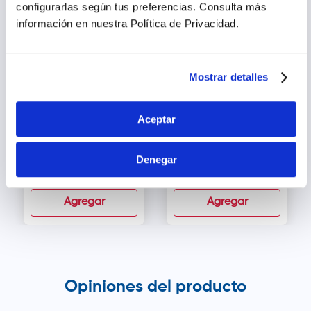
seco, fuera del alcance de los niños.
configurarlas según tus preferencias.
Consulta más
información en nuestra Política de Privacidad.
Mostrar detalles
Aceptar
Enfamil Premium
Blemil 2 Optimum
Promental Confort Pro -
ProTech - Lata 800 g
Lata 1.1 kg
Denegar
s/
249
.
87
s/
160
.
01
Agregar
Agregar
Opiniones del producto