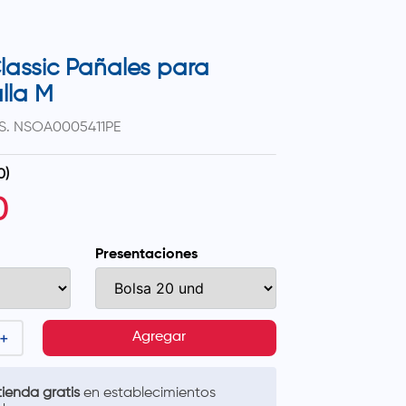
lassic Pañales para
lla M
S.
NSOA0005411PE
0
)
0
Presentaciones
＋
Agregar
ienda gratis
en establecimientos