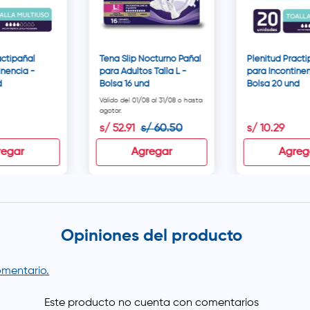
actipañal
Tena Slip Nocturno Pañal
Plenitud Practi
inencia -
para Adultos Talla L -
para Incontinen
d
Bolsa 16 und
Bolsa 20 und
Válido del 01/08 al 31/08 o hasta
agotar.
s/
52
.
91
s/
60
.
50
s/
10
.
29
regar
Agregar
Agreg
Opiniones del producto
comentario.