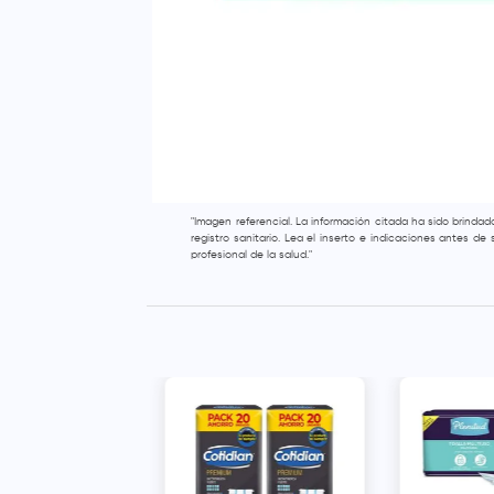
"Imagen referencial. La información citada ha sido brinda
registro sanitario. Lea el inserto e indicaciones antes d
profesional de la salud."
al Apósito
o para
encia - Bolsa 20