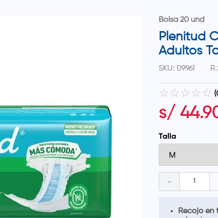
Bolsa 20 und
Plenitud C
Adultos Ta
SKU
:
09961
R.
☆
☆
☆
☆
☆
(
s/
44
.
9
Talla
－
Recojo en t