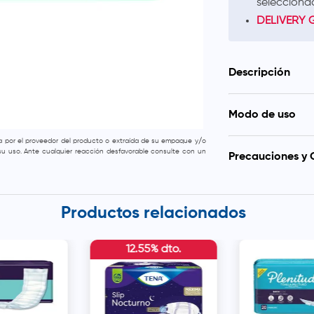
selecciona
DELIVERY 
Descripción
Talla: M.
Modo de uso
Pañal desec
Tipo de inco
Proceder a limpia
Con control d
da por el proveedor del producto o extraída de su empaque y/o
agua y jabón, desl
e su uso. Ante cualquier reacción desfavorable consulte con un
Sistema de c
Precauciones y 
las tiras adhesi
Distribuye lo
sujeto.
Evitar el exceso d
Productos relacionados
12.55% dto.