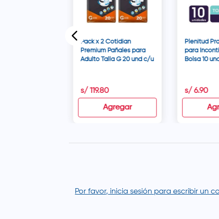
Pack x 2 Cotidian
Plenitud Pr
Premium Pañales para
para Incont
Adulto Talla G 20 und c/u
Bolsa 10 un
s/
119
.
80
s/
6
.
90
disponible
Agregar
Ag
Por favor, inicia sesión para escribir un 