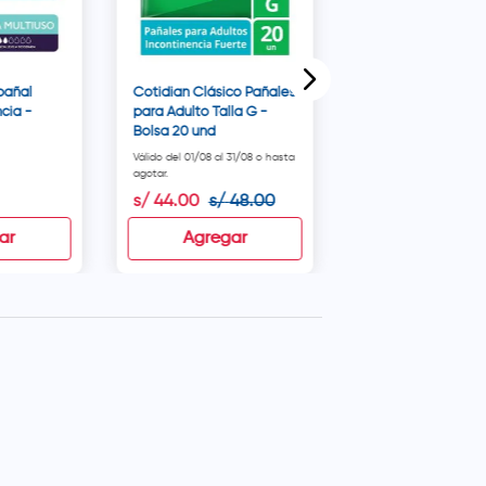
pañal
Cotidian Clásico Pañales
cia -
para Adulto Talla G -
Bolsa 20 und
Válido del 01/08 al 31/08 o hasta
Válido del 01/08 al 31/0
agotar.
agotar.
s/
44
.
00
s/
48
.
00
s/
30
.
60
s/
34
.
ar
Agregar
Agregar