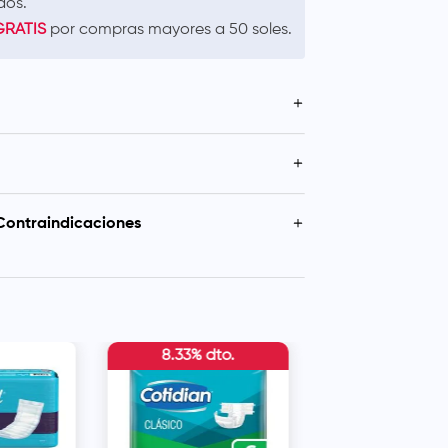
dos.
GRATIS
por compras mayores a 50 soles.
hable para adultos.
ntinencia: Intensa.
r la zona afectada por las evacuaciones con
e olores.
izar el pañal entre la cama y el mismo. Ajustar
ierre que permite pegar y re pegar las cintas.
Contraindicaciones
vas del pañal para que quede correctamente
s líquidos a lo largo del pañal.
e humedad en el área del pañal.
8.33% dto.
10.00% dto
Tena Slip Ultra Pañ
para Adultos Talla 
Bolsa 9 und