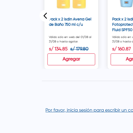
Pack x 2 Isdin Avena Gel
Pack x 2 Isd
de Baño 750 ml c/u
Fotoprotect
Fluid SPF50
Válido sólo en web del 01/08 al
Válido sólo en 
31/08 o hasta agotar.
31/08 o hasta a
80
s/
134
.
85
s/
179
.
80
s/
160
.
87
disponible
Agregar
Ag
Por favor, inicia sesión para escribir un 