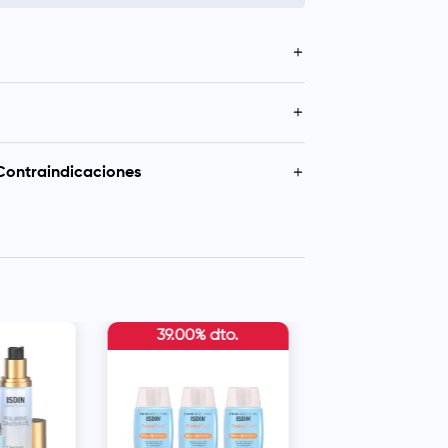
a las pieles más sensibles.
dado y protección de las pieles sensibles tanto
 como para niños.
o o ducha sobre la piel hasta hacer espuma.
ante agua.
Contraindicaciones
on los ojos.
39.00% dto.
Pack Isdin Fusion 
Magic 50ml + Colo
Medium 50ml + Col
Bronze 50ml