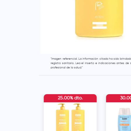
"Imagen referencial. La información citada ha sido brinda
registro sanitario. Lea el inserto e indicaciones antes d
profesional de la salud."
25.00% dto.
30.0
in K Ox Eyes 15 g
n Water Magic
olor 50 ml