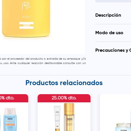
Descripción
Limpieza par
Modo de uso
Higiene, cui
para adultos
Aplicar en el bañ
Aclarar con abund
Precauciones y 
da por el proveedor del producto o extraída de su empaque y/o
Evitar el contacto c
e su uso. Ante cualquier reacción desfavorable consulte con un
Productos relacionados
0% dto.
25.00% dto.