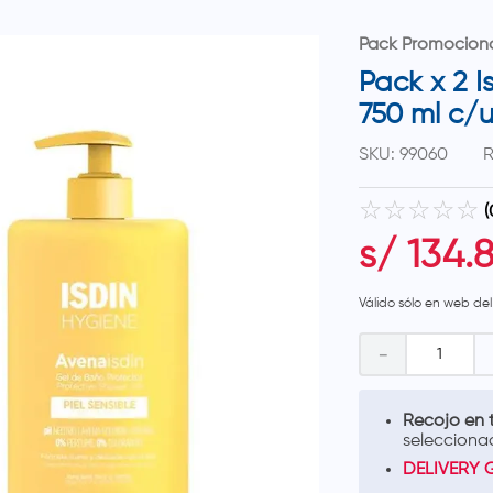
Pack Promocion
Pack x 2 
750 ml c/
SKU
:
99060
R
☆
☆
☆
☆
☆
(
s/
134
.
Válido sólo en web de
－
Recojo en t
selecciona
DELIVERY 