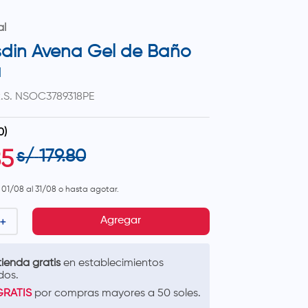
al
Isdin Avena Gel de Baño
u
.S.
NSOC3789318PE
0
)
s/
179
.
80
85
l 01/08 al 31/08 o hasta agotar.
＋
Agregar
ienda gratis
en establecimientos
dos.
GRATIS
por compras mayores a 50 soles.