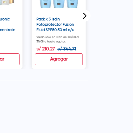
uronic
Pack x 3 Isdin
Fotoprotector Fusion
centrate
Fluid SPF50 50 ml c/u
Válido sólo en web del 01/08 al
31/08 o hasta agotar.
s/
210
.
27
s/
344
.
71
s/
389
.
70
ar
Agregar
Agregar