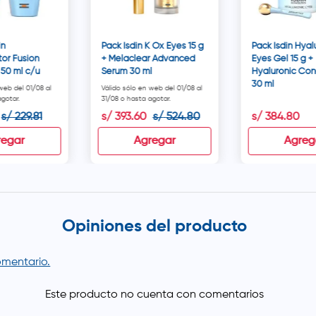
in
Pack Isdin K Ox Eyes 15 g
Pack Isdin Hyal
or Fusion
+ Melaclear Advanced
Eyes Gel 15 g +
 50 ml c/u
Serum 30 ml
Hyaluronic Con
30 ml
web del 01/08 al
Válido sólo en web del 01/08 al
gotar.
31/08 o hasta agotar.
s/
229
.
81
s/
393
.
60
s/
524
.
80
s/
384
.
80
regar
Agregar
Agreg
Opiniones del producto
comentario.