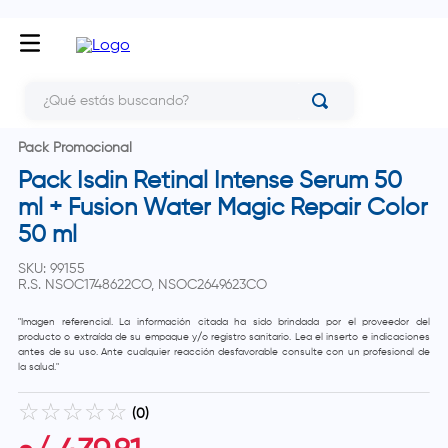
¿Qué estás buscando?
Pack Promocional
Pack Isdin Retinal Intense Serum 50
ml + Fusion Water Magic Repair Color
50 ml
SKU
:
99155
R.S.
NSOC1748622CO, NSOC2649623CO
"Imagen referencial. La información citada ha sido brindada por el proveedor del
producto o extraída de su empaque y/o registro sanitario. Lea el inserto e indicaciones
antes de su uso. Ante cualquier reacción desfavorable consulte con un profesional de
la salud."
☆
☆
☆
☆
☆
(
0
)