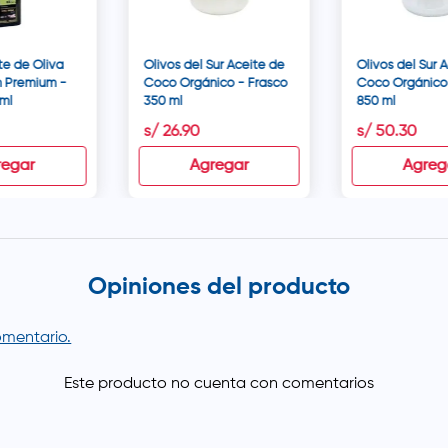
te de Oliva
Olivos del Sur Aceite de
Olivos del Sur 
n Premium -
Coco Orgánico - Frasco
Coco Orgánico
ml
350 ml
850 ml
s/
26
.
90
s/
50
.
30
regar
Agregar
Agreg
Opiniones del producto
comentario.