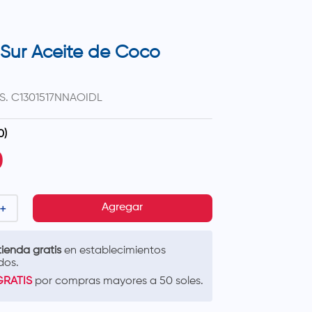
 Sur Aceite de Coco
S.
C1301517NNAOIDL
0
)
0
＋
Agregar
ienda gratis
en establecimientos
dos.
GRATIS
por compras mayores a 50 soles.