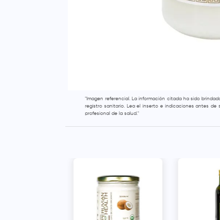
"Imagen referencial. La información citada ha sido brinda
registro sanitario. Lea el inserto e indicaciones antes d
profesional de la salud."
Aceite de Coco
 en Frío -
250 ml