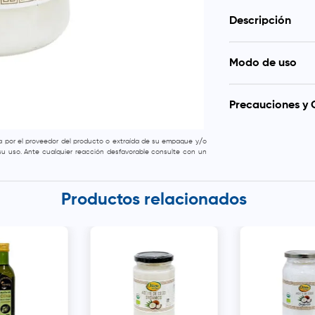
Descripción
Aceite de coco o
Modo de uso
para conservar t
cocinar, hornear o
Puede utilizarse
mejora la digestión
saludables. Tambi
Precauciones y 
cabello como hidra
Conservar en lugar 
da por el proveedor del producto o extraída de su empaque y/o
naturalmente a te
e su uso. Ante cualquier reacción desfavorable consulte con un
calidad ni comp
vencimiento indica
Productos relacionados