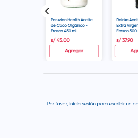
Peruvian Health Aceite
Roinka Acei
de Coco Orgánico -
Extra Virge
Frasco 450 ml
Frasco 500 
1
s/
45
.
00
s/
37
.
90
Agregar
Agregar
Ag
Por favor, inicia sesión para escribir un 