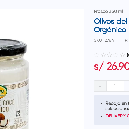
Frasco 350 ml
Olivos del
Orgánico
SKU
:
27841
R.
☆
☆
☆
☆
☆
(
s/
26
.
9
－
Recojo en t
selecciona
DELIVERY 