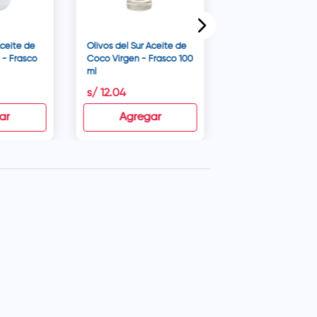
Aceite de
Olivos del Sur Aceite de
 - Frasco
Coco Virgen - Frasco 100
ml
s/
12
.
04
s/
80
.
00
ar
Agregar
Agregar