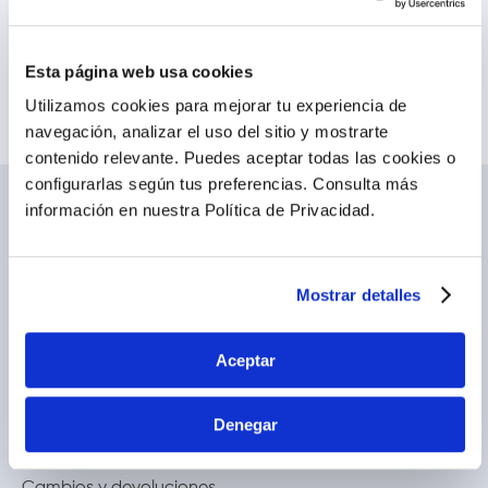
búsqueda
Intenta buscar sinónimos del
término deseado
Esta página web usa cookies
Utilizamos cookies para mejorar tu experiencia de
navegación, analizar el uso del sitio y mostrarte
contenido relevante. Puedes aceptar todas las cookies o
configurarlas según tus preferencias.
Consulta más
información en nuestra Política de Privacidad.
NOSOTROS
TE AYUDAMOS
Conócenos
Cómo comprar
Blog
Preguntas frecuentes
Mostrar detalles
Trabaja con nosotros
Locales
Ventas corporativas
Delivery
Contáctanos
Aceptar
LEGAL
CALL CENTER
Denegar
Términos y condiciones
(01) 417-1800
Políticas de privacidad