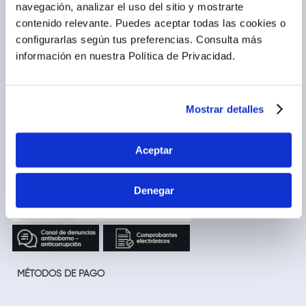
navegación, analizar el uso del sitio y mostrarte
Blog
Preguntas frecuentes
contenido relevante. Puedes aceptar todas las cookies o
Trabaja con nosotros
Locales
configurarlas según tus preferencias.
Consulta más
Ventas corporativas
Delivery
información en nuestra Política de Privacidad.
Contáctanos
LEGAL
CALL CENTER
Mostrar detalles
Términos y condiciones
(01) 417-1800
Políticas de privacidad
Aceptar
Cambios y devoluciones
Legales promocionales
Denegar
MÉTODOS DE PAGO