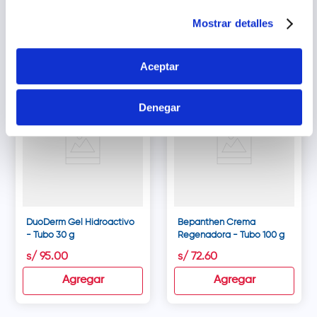
s/
111
.
38
s/
134
.
47
Mostrar detalles
Agregar
Agregar
Aceptar
Denegar
DuoDerm Gel Hidroactivo
Bepanthen Crema
- Tubo 30 g
Regenadora - Tubo 100 g
s/
95
.
00
s/
72
.
60
Agregar
Agregar