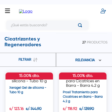
¿Qué estás buscando?
Cicatrizantes y
27
PRODUCTOS
Regeneradores
FILTRAR
RELEVANCIA
15.00% dto.
15.00% dto.
Xeragel Gel de silicona -
Tubo 10 g
Prosil Tratamiento para
Cicatrices en Barra - Barra
4.2 g
s/
123
.
16
s/
144
.
90
s/
118
.
92
s/
139
.
90