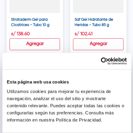
Strataderm Gel para
Saf Gel Hidratante de
Cicatrices - Tubo 10 g
Heridas - Tubo 85 g
s/
138
.
60
s/
102
.
41
Agregar
Agregar
Esta página web usa cookies
Utilizamos cookies para mejorar tu experiencia de
navegación, analizar el uso del sitio y mostrarte
contenido relevante. Puedes aceptar todas las cookies o
configurarlas según tus preferencias.
Consulta más
información en nuestra Política de Privacidad.
Silver Care Ag Gel - Tubo
Prontosan Solución para
45 ml
Lavado de Heridas -
Frasco 350 ml