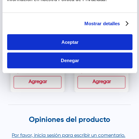
Mostrar detalles
Aceptar
Saf Gel Hidratante de
3M Cavilon Película
Heridas - Tubo 85 g
Protectora en Spray -
Denegar
Frasco 28 ml
s/
102
.
41
s/
107
.
04
Agregar
Agregar
Opiniones del producto
Por favor, inicia sesión para escribir un comentario.