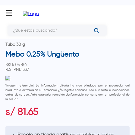
¿Qué estás buscando?
Tubo 30 g
Mebo 0.25% Ungüento
SKU
:
04786
R.S.
PNE1337
"Imagen referencial. La información citada ha sido brindada por el proveedor del
producto o extraída de su empaque y/o registro sanitario. Lea el inserto e indicaciones
antes de su uso. Ante cualquier reacción desfavorable consulte con un profesional de
la salud."
s/
81
.
65