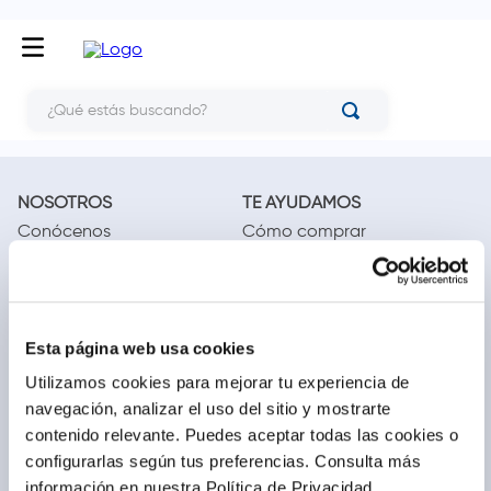
¿Qué estás buscando?
NOSOTROS
TE AYUDAMOS
Conócenos
Cómo comprar
Blog
Preguntas frecuentes
Trabaja con nosotros
Locales
Ventas corporativas
Delivery
Contáctanos
Esta página web usa cookies
Utilizamos cookies para mejorar tu experiencia de
LEGAL
CALL CENTER
navegación, analizar el uso del sitio y mostrarte
Términos y condiciones
(01) 417-1800
contenido relevante. Puedes aceptar todas las cookies o
Políticas de privacidad
configurarlas según tus preferencias.
Consulta más
Cambios y devoluciones
información en nuestra Política de Privacidad.