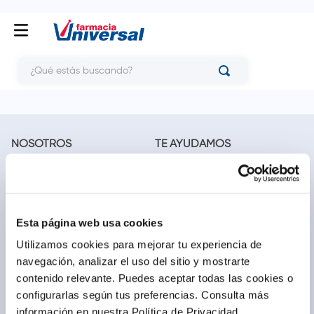
¿Qué estás buscando?
NOSOTROS
TE AYUDAMOS
Conócenos
Cómo comprar
Blog
Preguntas frecuentes
Trabaja con nosotros
Locales
Ventas corporativas
Delivery
Esta página web usa cookies
Contáctanos
Utilizamos cookies para mejorar tu experiencia de
navegación, analizar el uso del sitio y mostrarte
LEGAL
CALL CENTER
contenido relevante. Puedes aceptar todas las cookies o
Términos y condiciones
(01) 417-1800
configurarlas según tus preferencias.
Consulta más
Políticas de privacidad
información en nuestra Política de Privacidad.