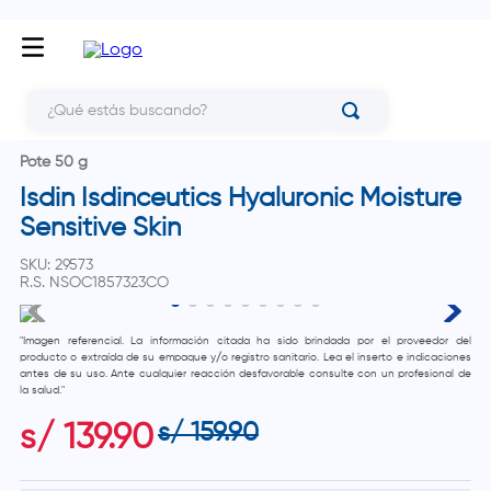
¿Qué estás buscando?
Pote 50 g
Isdin Isdinceutics Hyaluronic Moisture
Sensitive Skin
SKU
:
29573
R.S.
NSOC1857323CO
"Imagen referencial. La información citada ha sido brindada por el proveedor del
producto o extraída de su empaque y/o registro sanitario. Lea el inserto e indicaciones
antes de su uso. Ante cualquier reacción desfavorable consulte con un profesional de
la salud."
s/
159
.
90
s/
139
.
90