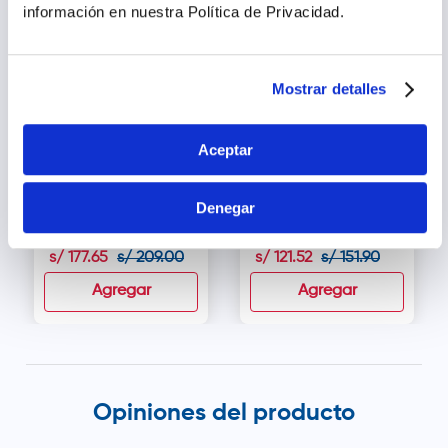
información en nuestra Política de Privacidad.
15.00% dto.
20.00% dto.
Mostrar detalles
Aceptar
Sesderma Hidraderm
Cosheal Repair Perfect
Denegar
Hyal Crema Facial -
Crema Reparadora -
Frasco 50 ml
Frasco 50 g
s/
177
.
65
s/
209
.
00
s/
121
.
52
s/
151
.
90
Agregar
Agregar
Opiniones del producto