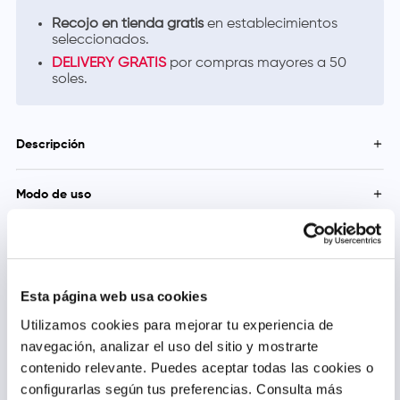
Recojo en tienda gratis
en establecimientos
seleccionados.
DELIVERY GRATIS
por compras mayores a 50
soles.
Descripción
Hidrata tu rostro con Hyaluronic Moisture Sensitive, la
Modo de uso
crema de textura ligera y rápida absorción ideal para
piel sensible.
Aplica Hyaluronic Moisture Sensitive mañana y noche
Con ácido hialurónico puro y niacinamida.
directamente sobre la piel limpia y seca de tu rostro, cuello y
Precauciones y Contraindicaciones
Ayuda a prevenir los signos de la edad y a reducir la
escote. Masajea hasta su completa absorción.
aparición de rojeces.
Uso externo. Mantener el producto fuera del alcance de los
niños. Evitar el contacto con el lacrimal de los ojos y mucosas.
Esta página web usa cookies
No utilizar sobre la piel irritada. No use el producto si tiene
alergia a alguno de los ingredientes. Discontinúe el uso si
Utilizamos cookies para mejorar tu experiencia de
presenta irritación y consulte con su dermatólogo.
navegación, analizar el uso del sitio y mostrarte
contenido relevante. Puedes aceptar todas las cookies o
Productos relacionados
configurarlas según tus preferencias.
Consulta más