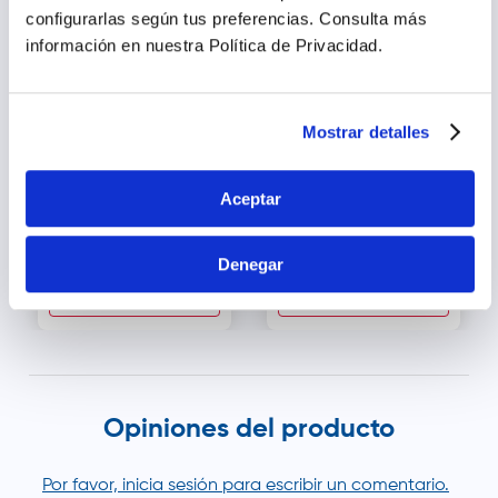
configurarlas según tus preferencias.
Consulta más
información en nuestra Política de Privacidad.
Mostrar detalles
Dermohelp Serum de
La Roche Posay Mela B3
Aceptar
Vitamina C + Alfa
Serum - Frasco 30 ml
Arbutina - Frasco 30 ml
s/
79
.
90
s/
229
.
90
Denegar
Agregar
Agregar
Opiniones del producto
Por favor, inicia sesión para escribir un comentario.