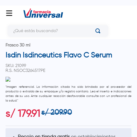
¿Qué estás buscando?
Frasco 30 ml
Isdin Isdinceutics Flavo C Serum
SKU
:
21099
R.S.
NSOC3264517PE
"Imagen referencial. La información citada ha sido brindada por el proveedor del
producto o extraída de su empaque y/o registro sanitario. Lea el inserto e indicaciones
antes de su uso. Ante cualquier reacción desfavorable consulte con un profesional de
la salud."
s/
209
.
90
s/
179
.
91