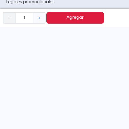
Legales promocionales
－
＋
Agregar
MÉTODOS DE PAGO