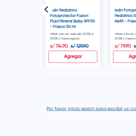
Isdin Pediatrics
Isdin Fotop
Fotoprotector Fusion
Pediatrics 
Fluid Mineral Baby SPF50
Refill - Fra
- Frasco 50 ml
Válido sólo en web del 01/08 al
Válido sólo en 
31/08 o hasta agotar.
31/08 o hasta a
0
s/
114
.
90
s/
129
.
90
s/
79
.
90
disponible
Agregar
Ag
Por favor, inicia sesión para escribir un 