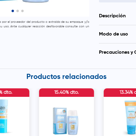
Descripción
da por el proveedor del producto o extraída de su empaque y/o
e su uso. Ante cualquier reacción desfavorable consulte con un
Protege el rostro
Modo de uso
Pediatrics SPF 50.
forma inmediata, h
Aplica el protect
protección UVB/UV
minutos antes de 
Precauciones y 
después de sudar, 
Usar a partir de 6
Mantener el produc
ni congelar.
Productos relacionados
2% dto.
15.40% dto.
13.34% 