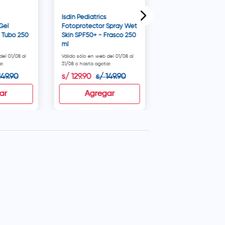
Isdin Pediatrics
Gel
Fotoprotector Spray Wet
 Tubo 250
Skin SPF50+ - Frasco 250
ml
del 01/08 al
Válido sólo en web del 01/08 al
Válido del 01/08 al 31/0
r.
31/08 o hasta agotar.
agotar.
149
.
90
s/
129
.
90
s/
149
.
90
s/
53
.
52
s/
66
.
9
ar
Agregar
Agregar