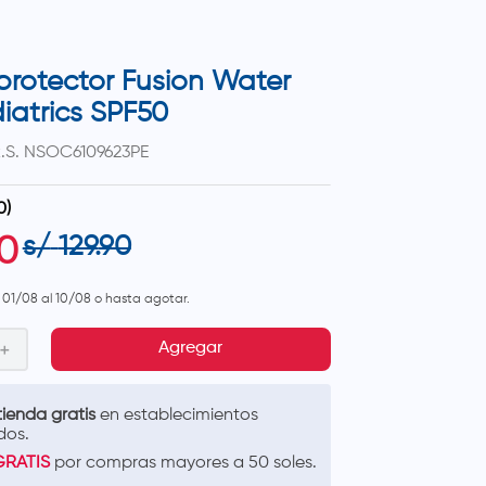
protector Fusion Water
iatrics SPF50
.S.
NSOC6109623PE
0
)
s/
129
.
90
0
l 01/08 al 10/08 o hasta agotar.
＋
Agregar
ienda gratis
en establecimientos
dos.
GRATIS
por compras mayores a 50 soles.