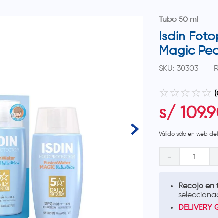
Tubo 50 ml
Isdin Foto
Magic Ped
SKU
:
30303
R
☆
☆
☆
☆
☆
(
s/
109
.
9
Válido sólo en web de
－
Recojo en t
selecciona
DELIVERY 