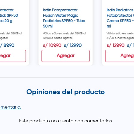
rotector
Isdin Fotoprotector
Isdin Pediatrics
Stick SPF50
Fusion Water Magic
Fotoprotector 
sco 20 g
Pediatrics SPF50 - Tubo
Crema SPF50 -
50 ml
ml
web del 01/08 al
Válido sólo en web del 01/08 al
Válido sólo en web 
gotar.
10/08 o hasta agotar.
31/08 o hasta agota
s/
89
.
90
s/
109
.
90
s/
129
.
90
s/
129
.
90
s/
regar
Agregar
Agreg
Opiniones del producto
comentario.