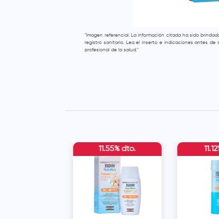
"Imagen referencial. La información citada ha sido brinda
registro sanitario. Lea el inserto e indicaciones antes d
profesional de la salud."
11.55% dto.
11.1
aces Kids
dor Facial SPF90
 60 ml