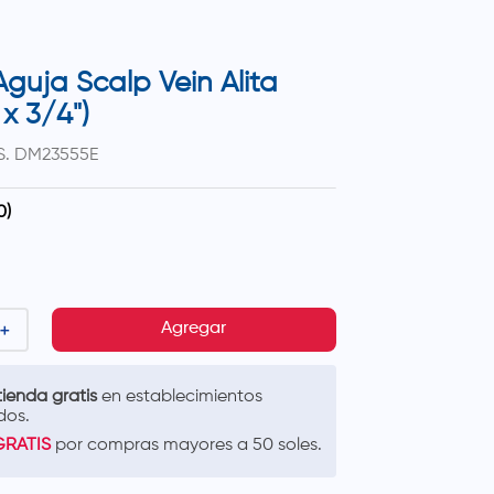
guja Scalp Vein Alita
 x 3/4")
S.
DM23555E
0
)
＋
Agregar
ienda gratis
en establecimientos
dos.
GRATIS
por compras mayores a 50 soles.