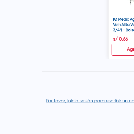
IQ Medic Ag
Vein Alita V
3/4") - Bols
s/
0
.
66
Ag
Por favor, inicia sesión para escribir un 