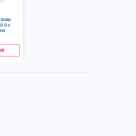
 Scalp
(22 G x
und
ar