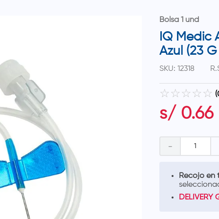
Bolsa 1 und
IQ Medic A
Azul (23 G
SKU
:
12318
R.
☆
☆
☆
☆
☆
(
s/
0
.
66
－
Recojo en t
selecciona
DELIVERY 