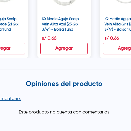
uja Scalp
IQ Medic Aguja Scalp
IQ Medic Aguja
erde (21 G x
Vein Alita Azul (23 G x
Vein Alita Gris 
a 1 und
3/4") - Bolsa 1 und
3/4") - Bolsa 1 
s/
0
.
66
s/
0
.
66
regar
Agregar
Agreg
Opiniones del producto
comentario.