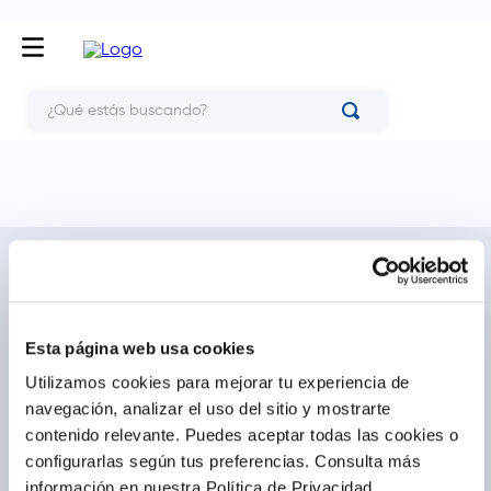
¿Qué estás buscando?
NOSOTROS
TE AYUDAMOS
Conócenos
Cómo comprar
Blog
Preguntas frecuentes
Esta página web usa cookies
Trabaja con nosotros
Locales
Utilizamos cookies para mejorar tu experiencia de
Ventas corporativas
Delivery
navegación, analizar el uso del sitio y mostrarte
Contáctanos
contenido relevante. Puedes aceptar todas las cookies o
configurarlas según tus preferencias.
Consulta más
LEGAL
CALL CENTER
información en nuestra Política de Privacidad.