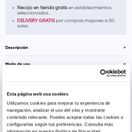
Recojo en tienda gratis
en establecimientos
seleccionados.
DELIVERY GRATIS
por compras mayores a 50
soles.
Descripción
Producto obtenido de la hoja de Stevia (Stevia rebaudiana),
cultivada y producida en el Perú. La Stevia es una planta muy
Modo de uso
conocida como endulzante natural porque posee un sabor
dulce en sus hojas debido a su alto contenido de glucósidos
Se puede consumir en preparados de productos alimenticios o
llamado esteviosidos, que es más dulce que la sacarosa.
de manera directa en todo tipo de bebidas, agregando una o
Precauciones y Contraindicaciones
dos cucharaditas al gusto. Toma diaria 500mg (1 cucharadita).
Proporciones por envase: 300
Mantener el envase cerrado, guardar en un lugar fresco y seco
Esta página web usa cookies
a temperatura ambiente, protegido de la luz solar.
Utilizamos cookies para mejorar tu experiencia de
navegación, analizar el uso del sitio y mostrarte
contenido relevante. Puedes aceptar todas las cookies o
Productos relacionados
configurarlas según tus preferencias.
Consulta más
información en nuestra Política de Privacidad.