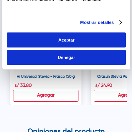
Mostrar detalles
Aceptar
Denegar
Hi Universal Stevia - Frasco 150 g
Qrasun Stevia Pura 
s/
33
.
80
s/
24
.
90
Agregar
Agreg
Opiniones del producto