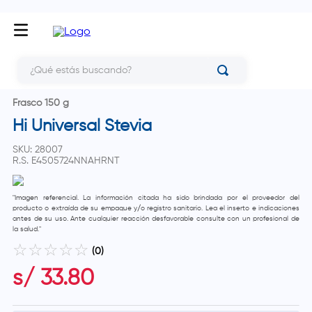
¿Qué estás buscando?
Frasco 150 g
Hi Universal Stevia
SKU
:
28007
R.S.
E4505724NNAHRNT
"Imagen referencial. La información citada ha sido brindada por el proveedor del
producto o extraída de su empaque y/o registro sanitario. Lea el inserto e indicaciones
antes de su uso. Ante cualquier reacción desfavorable consulte con un profesional de
la salud."
☆
☆
☆
☆
☆
(
0
)
s/
33
.
80