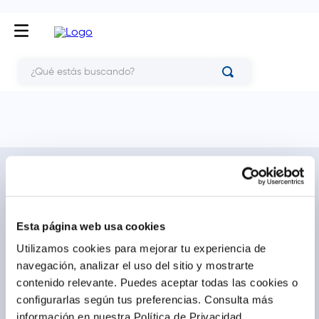
¿Qué estás buscando?
NOSOTROS
TE AYUDAMOS
Conócenos
Cómo comprar
Blog
Preguntas frecuentes
Esta página web usa cookies
Trabaja con nosotros
Locales
Utilizamos cookies para mejorar tu experiencia de
Ventas corporativas
Delivery
navegación, analizar el uso del sitio y mostrarte
Contáctanos
contenido relevante. Puedes aceptar todas las cookies o
configurarlas según tus preferencias.
Consulta más
LEGAL
CALL CENTER
información en nuestra Política de Privacidad.