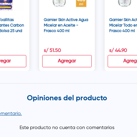
Toallitas
Garnier Skin Active Agua
Garnier Skin Ac
antes Carbón
Micelar en Aceite -
Micelar Todo en
Bolsa 25 und
Frasco 400 ml
Frasco 400 ml
s/
51
.
50
s/
44
.
90
regar
Agregar
Agreg
Opiniones del producto
comentario.