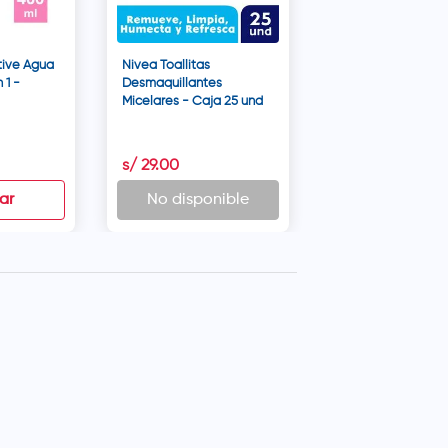
tive Agua
Nivea Toallitas
 1 -
Desmaquillantes
Micelares - Caja 25 und
s/
29
.
00
ar
No disponible