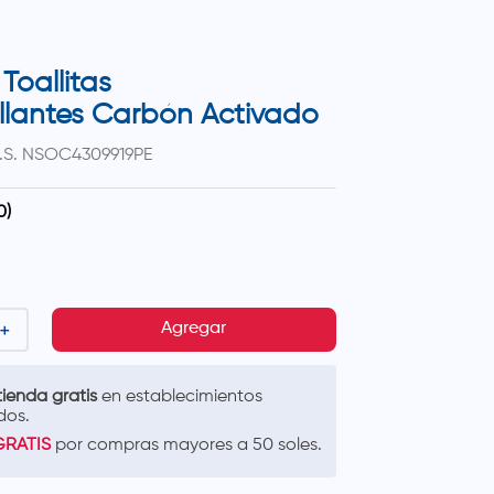
 Toallitas
lantes Carbón Activado
.S.
NSOC4309919PE
0
)
＋
Agregar
ienda gratis
en establecimientos
dos.
GRATIS
por compras mayores a 50 soles.