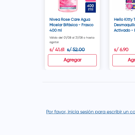
Nivea Rose Care Agua
Hello Kitty 
Micelar Bifásica - Frasco
Desmaquill
400 ml
Activado - 
Válido del 01/08 al 31/08 o hasta
agotar.
s/
41
.
61
s/
52
.
00
s/
6
.
90
Agregar
Ag
Por favor, inicia sesión para escribir un 