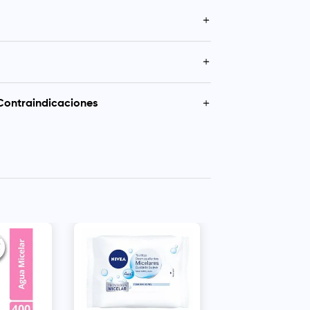
rolar el exceso de grasa.
al del día para remover tu maquillaje.
enjuagar.
ente el adhesivo protector. Retire su primera
 cerrado luego de usar.
Contraindicaciones
iesgo de ahogo y sofocación, mantenga las
de plástico fuera del alcance de los niños.