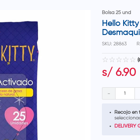
Bolsa 25 und
Hello Kitty
Desmaquil
SKU
:
28863
R
☆
☆
☆
☆
☆
(
s/
6
.
90
－
Recojo en t
selecciona
DELIVERY 