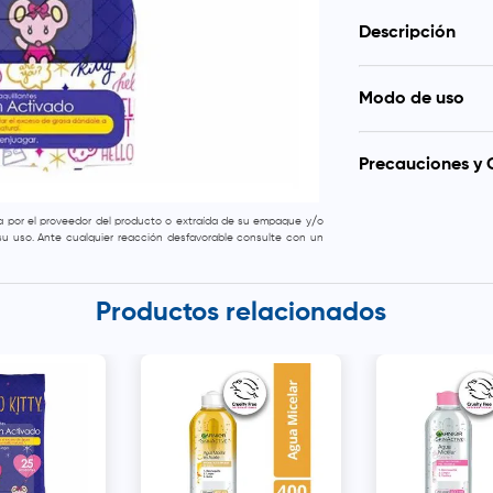
Descripción
Ayuda a cont
Modo de uso
Úsalas al fin
No necesita 
Desglose parcialm
toallita. Mantenga
Precauciones y 
Para evitar el r
da por el proveedor del producto o extraída de su empaque y/o
toallitas y bolsas 
e su uso. Ante cualquier reacción desfavorable consulte con un
Productos relacionados