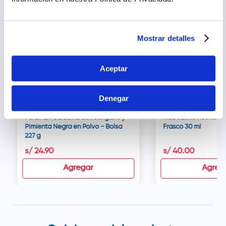
Mostrar detalles
Aceptar
Denegar
Peruvian Cúrcuma con Jengibre y
Nua Sueño Aceite d
Pimienta Negra en Polvo - Bolsa
Frasco 30 ml
227 g
s/
24
.
90
s/
40
.
00
Agregar
Agreg