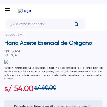
¿Qué estás buscando?
Frasco 10 ml
Hana Aceite Esencial de Orégano
SKU
:
30798
R.S.
N/A
"Imagen referencial. La información citada ha sido brindada por el proveedor del
producto o extraída de su empaque y/o registro sanitario. Lea el inserto e indicaciones
antes de su uso. Ante cualquier reacción desfavorable consulte con un profesional de
la salud."
s/
60
.
00
s/
54
.
00