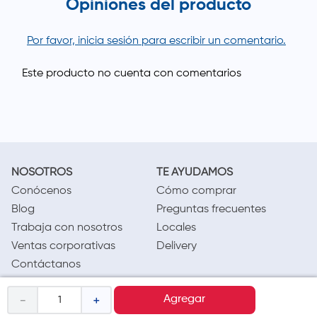
Opiniones del producto
Por favor, inicia sesión para escribir un comentario.
NOSOTROS
TE AYUDAMOS
Conócenos
Cómo comprar
Blog
Preguntas frecuentes
Trabaja con nosotros
Locales
Ventas corporativas
Delivery
Contáctanos
LEGAL
CALL CENTER
－
＋
Agregar
Términos y condiciones
(01) 417-1800