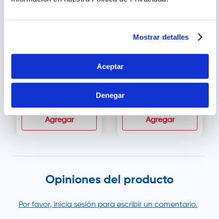
Mostrar detalles
Aceptar
Gestavit DHA Cápsulas
Maddre DHA Cápsulas -
- Caja 30 und
Frasco 30 und
Denegar
s/
66
.
90
s/
50
.
00
Agregar
Agregar
Opiniones del producto
Por favor, inicia sesión para escribir un comentario.