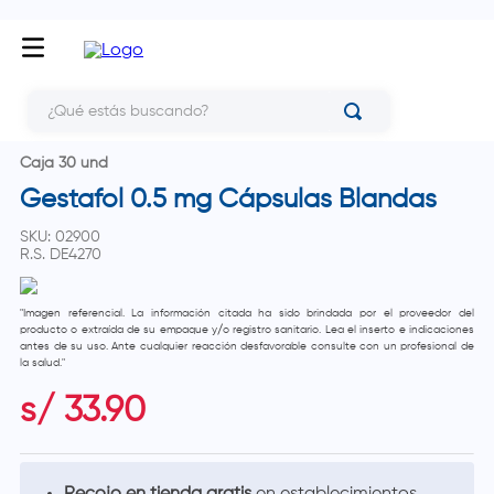
¿Qué estás buscando?
Caja 30 und
Gestafol 0.5 mg Cápsulas Blandas
SKU
:
02900
R.S.
DE4270
"Imagen referencial. La información citada ha sido brindada por el proveedor del
producto o extraída de su empaque y/o registro sanitario. Lea el inserto e indicaciones
antes de su uso. Ante cualquier reacción desfavorable consulte con un profesional de
la salud."
s/
33
.
90