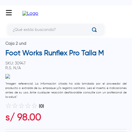
¿Qué estás buscando?
Caja 2 und
Foot Works Runflex Pro Talla M
SKU
:
30947
R.S.
N/A
"Imagen referencial. La información citada ha sido brindada por el proveedor del
producto o extraída de su empaque y/o registro sanitario. Lea el inserto e indicaciones
antes de su uso. Ante cualquier reacción desfavorable consulte con un profesional de
la salud."
☆
☆
☆
☆
☆
(
0
)
s/
98
.
00