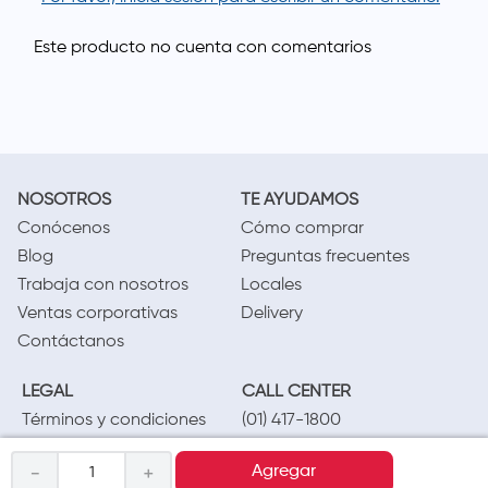
NOSOTROS
TE AYUDAMOS
Conócenos
Cómo comprar
Blog
Preguntas frecuentes
Trabaja con nosotros
Locales
Ventas corporativas
Delivery
Contáctanos
LEGAL
CALL CENTER
Términos y condiciones
(01) 417-1800
Políticas de privacidad
－
＋
Agregar
Cambios y devoluciones