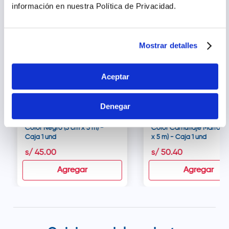
información en nuestra Política de Privacidad.
Mostrar detalles
Aceptar
Denegar
FL Tape Venda Kinesiológica
FL Tape Venda Kinesiológ
Color Negro (5 cm x 5 m) -
Color Camuflaje Marrón (
Caja 1 und
x 5 m) - Caja 1 und
s/
45
.
00
s/
50
.
40
Agregar
Agregar