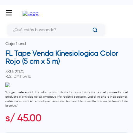
¿Qué estás buscando?
Caja 1 und
FL Tape Venda Kinesiológica Color
Rojo (5 cm x 5 m)
SKU
:
21174
R.S.
DM11541E
"Imagen referencial. La información citada ha sido brindada por el proveedor del
producto o extraída de su empaque y/o registro sanitario. Lea el inserto e indicaciones
antes de su uso. Ante cualquier reacción desfavorable consulte con un profesional de
la salud."
s/
45
.
00